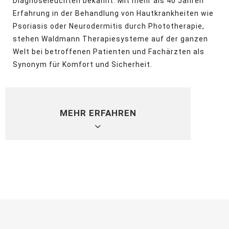
Diagnoseleuchten bekannt. Mit mehr als 40 Jahren
Erfahrung in der Behandlung von Hautkrankheiten wie
Psoriasis oder Neurodermitis durch Phototherapie,
stehen Waldmann Therapiesysteme auf der ganzen
Welt bei betroffenen Patienten und Fachärzten als
Synonym für Komfort und Sicherheit.
MEHR ERFAHREN
Im Sinne der Kunden, Partner und
Lieferanten hat die Herbert Waldmann GmbH
& Co. KG am 30. September 2019 eine
Absichtserklärung mit der JK-Gruppe, einem